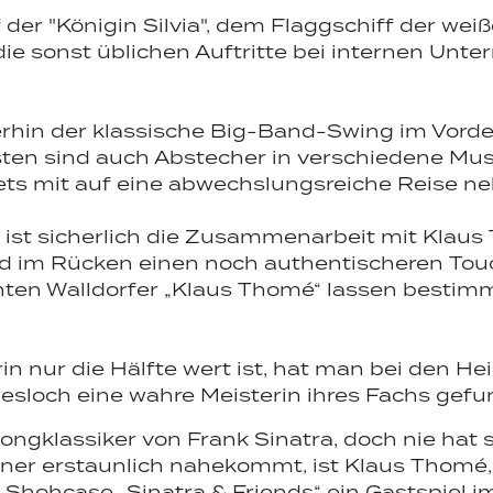
 der "Königin Silvia", dem Flaggschiff der wei
die sonst üblichen Auftritte bei internen Un
erhin der klassische Big-Band-Swing im Vord
sten sind auch Abstecher in verschiedene Mus
stets mit auf eine abwechslungsreiche Reise 
ist sicherlich die Zusammenarbeit mit Klaus
nd im Rücken einen noch authentischeren T
chten Walldorfer „Klaus Thomé“ lassen bestim
 nur die Hälfte wert ist, hat man bei den Hei
iesloch eine wahre Meisterin ihres Fachs gef
ongklassiker von Frank Sinatra, doch nie hat s
er erstaunlich nahekommt, ist Klaus Thomé,
hohcase „Sinatra & Friends“ ein Gastspiel im