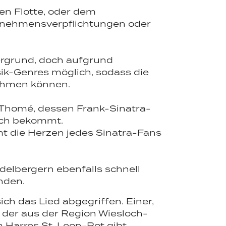
ßen Flotte, oder dem
ternehmensverpflichtungen oder
ergrund, doch aufgrund
ik-Genres möglich, sodass die
nehmen können.
 Thomé, dessen Frank-Sinatra-
ouch bekommt.
mt die Herzen jedes Sinatra-Fans
delbergern ebenfalls schnell
unden.
ich das Lied abgegriffen. Einer,
 der aus der Region Wiesloch-
 Harres St. Leon-Rot gibt.