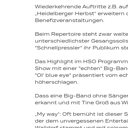
Wiederkehrende Auftritte z.B. auf
„Heidelberger Herbst“ erweitern 
Benefizveranstaltungen.
Beim Repertoire steht zwar weit
unterschiedlichster Gesangssoli
"Schnellpressler" ihr Publikum 
Das Highlight im HSO Programm 
Show mit einer "echten" Big-Ba
"Ol' blue eye" präsentiert vom e
höherschlagen.
Dass eine Big-Band ohne Sängerin
erkannt und mit Tine Groß aus W
„My way“: Oft bemüht ist dieser S
der dem unvergessenen Entertain
Walldorf stammt und mit seinem S