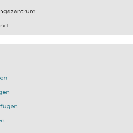
ungszentrum
and
gen
ügen
ufügen
en