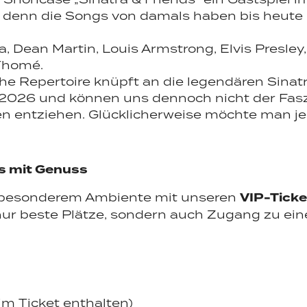
 denn die Songs von damals haben bis heute n
io
Veranstaltungen
Detail
ra, Dean Martin, Louis Armstrong, Elvis Presl
s Thomé.
 Repertoire knüpft an die legendären Sinat
 2026 und können uns dennoch nicht der Faszi
 entziehen. Glücklicherweise möchte man je
is mit Genuss
VIP-Ticke
in besonderem Ambiente mit unseren
nur beste Plätze, sondern auch Zugang zu ein
im Ticket enthalten)