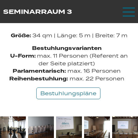
Zum Hauptinhalt springen
SEMINARRAUM 3
Größe:
34 qm | Länge: 5 m | Breite: 7 m
Bestuhlungsvarianten
U-Form:
max. 11 Personen (Referent an
der Seite platziert)
Parlamentarisch:
max. 16 Personen
Reihenbestuhlung:
max. 22 Personen
Bestuhlungspläne
Harres
Räume
Seminarraum 3