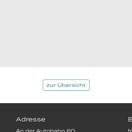
zur Übersicht
Adresse
B
An der Autobahn 60
M