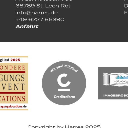
68789 St. Leon Rot
D
info@harres.de
F
+49 6227 86390
Anfahrt
Copyright by Harres 2025