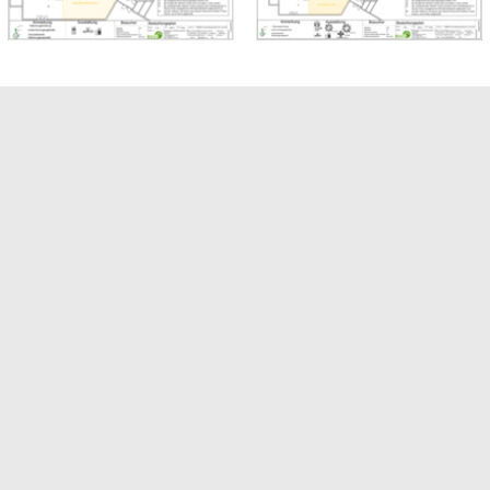
e
Großer Saal
Pläne