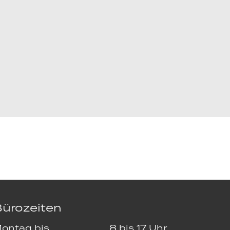
ürozeiten
ontag bis
8 bis 17 Uhr